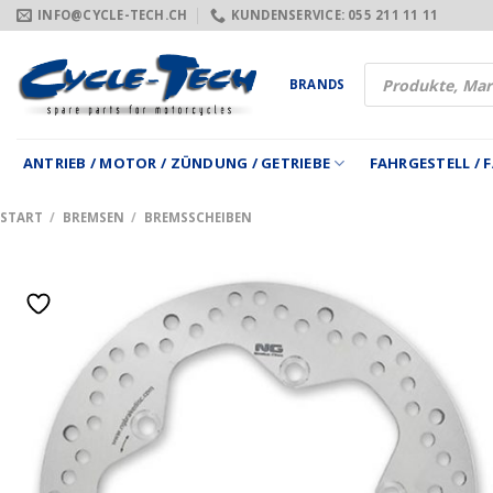
Zum
INFO@CYCLE-TECH.CH
KUNDENSERVICE: 055 211 11 11
Inhalt
springen
Products
BRANDS
search
ANTRIEB / MOTOR / ZÜNDUNG / GETRIEBE
FAHRGESTELL /
START
/
BREMSEN
/
BREMSSCHEIBEN