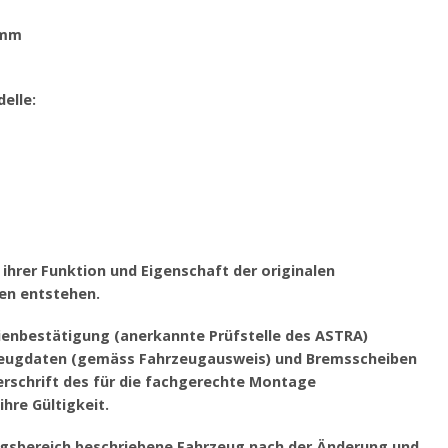
5mm
elle:
ihrer Funktion und Eigenschaft der originalen
en entstehen.
rienbestätigung (anerkannte Prüfstelle des ASTRA)
hrzeugdaten (gemäss Fahrzeugausweis) und Bremsscheiben
schrift des für die fachgerechte Montage
hre Gültigkeit.
ngsbereich beschriebene Fahrzeug nach der Änderung und