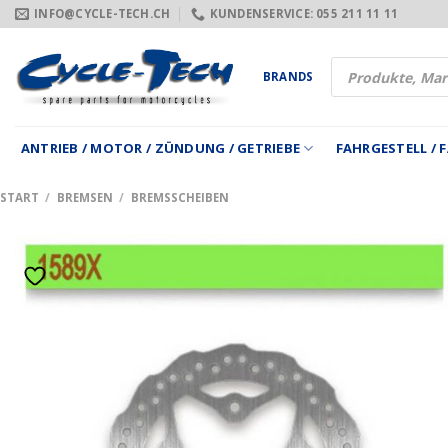
Zum
INFO@CYCLE-TECH.CH
KUNDENSERVICE: 055 211 11 11
Inhalt
springen
Products
BRANDS
search
ANTRIEB / MOTOR / ZÜNDUNG / GETRIEBE
FAHRGESTELL /
START
/
BREMSEN
/
BREMSSCHEIBEN