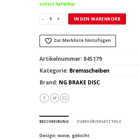
sofort lieferbar
Bremsscheibe NG Brake Disc 239.5/98/mm (5 Loc
IN DEN WARENKORB
Zur Merkliste hinzufügen
Artikelnummer:
845179
Kategorie:
Bremsscheiben
Brand:
NG BRAKE DISC
BESCHREIBUNG
ZUBEHÖR/ERSATZTEILE
Design: wave, gelocht