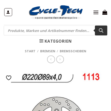
Zum
Inhalt
springen
Products
search
KATEGORIEN
START
/
BREMSEN
/
BREMSSCHEIBEN