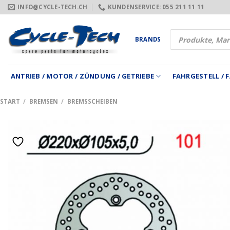
Zum
INFO@CYCLE-TECH.CH
KUNDENSERVICE: 055 211 11 11
Inhalt
springen
Products
BRANDS
search
ANTRIEB / MOTOR / ZÜNDUNG / GETRIEBE
FAHRGESTELL /
START
/
BREMSEN
/
BREMSSCHEIBEN