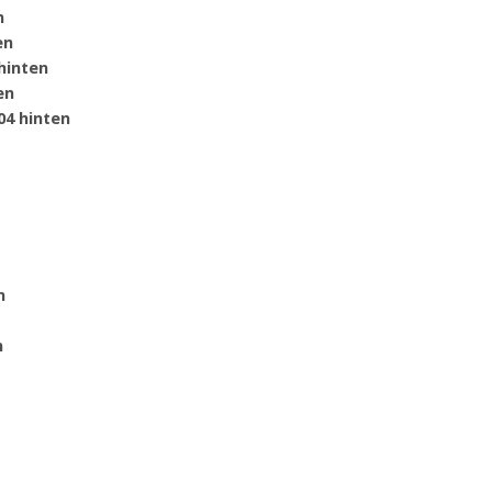
n
en
hinten
en
04 hinten
n
n