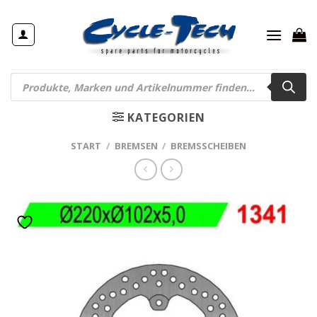
Zum
Inhalt
springen
Products
search
KATEGORIEN
START
/
BREMSEN
/
BREMSSCHEIBEN