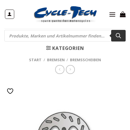
Zum
Inhalt
springen
Products
search
KATEGORIEN
START
/
BREMSEN
/
BREMSSCHEIBEN