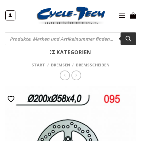
Zum
Inhalt
springen
Products
search
KATEGORIEN
START
/
BREMSEN
/
BREMSSCHEIBEN