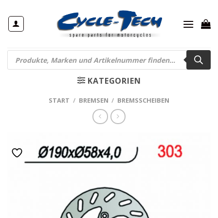
Zum
Inhalt
springen
Products
search
KATEGORIEN
START
/
BREMSEN
/
BREMSSCHEIBEN