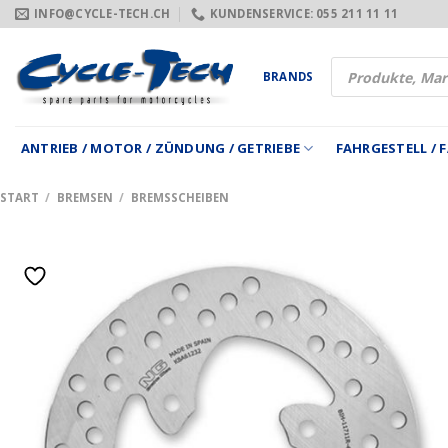
Zum
INFO@CYCLE-TECH.CH
KUNDENSERVICE: 055 211 11 11
Inhalt
springen
Products
BRANDS
search
ANTRIEB / MOTOR / ZÜNDUNG / GETRIEBE
FAHRGESTELL /
START
/
BREMSEN
/
BREMSSCHEIBEN