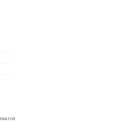
ch) Menge
RNATIVE