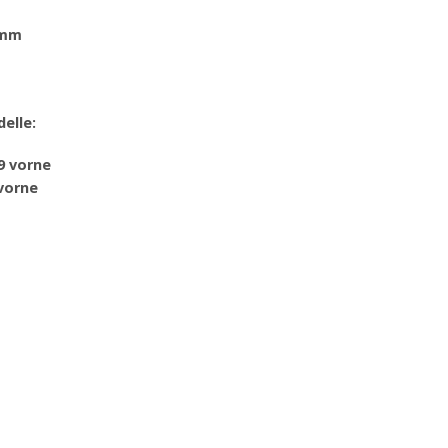
5mm
elle:
9 vorne
vorne