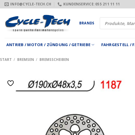
Zum
INFO@CYCLE-TECH.CH
KUNDENSERVICE: 055 211 11 11
Inhalt
springen
Products
BRANDS
search
ANTRIEB / MOTOR / ZÜNDUNG / GETRIEBE
FAHRGESTELL /
START
/
BREMSEN
/
BREMSSCHEIBEN