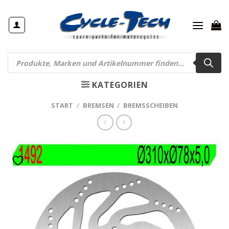
Zum
Inhalt
springen
Products
search
KATEGORIEN
START
/
BREMSEN
/
BREMSSCHEIBEN