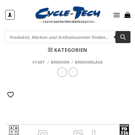
Zum
Inhalt
springen
Products
search
KATEGORIEN
START
/
BREMSEN
/
BREMSBELÄGE