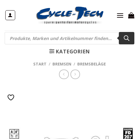
Zum
Inhalt
springen
Products
search
KATEGORIEN
START
/
BREMSEN
/
BREMSBELÄGE