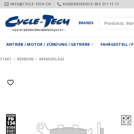
Zum
INFO@CYCLE-TECH.CH
KUNDENSERVICE: 055 211 11 11
Inhalt
springen
Products
BRANDS
search
ANTRIEB / MOTOR / ZÜNDUNG / GETRIEBE
FAHRGESTELL /
START
/
BREMSEN
/
BREMSBELÄGE