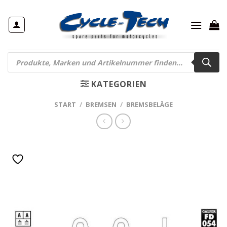
Zum
Inhalt
springen
Products
search
KATEGORIEN
START
/
BREMSEN
/
BREMSBELÄGE