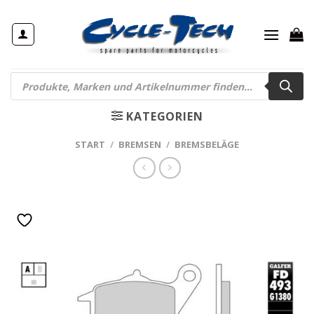
Zum
Inhalt
springen
Products
search
KATEGORIEN
START
/
BREMSEN
/
BREMSBELÄGE