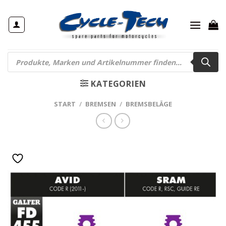
Zum
Inhalt
springen
Products
search
KATEGORIEN
START
/
BREMSEN
/
BREMSBELÄGE