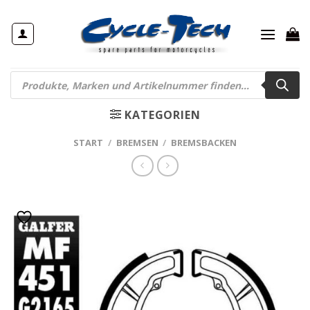
Zum
Inhalt
springen
Products
search
KATEGORIEN
START
/
BREMSEN
/
BREMSBACKEN