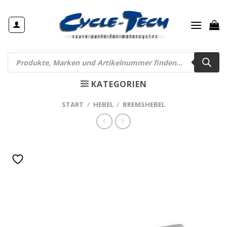
Zum
Inhalt
springen
Products
search
KATEGORIEN
START
/
HEBEL
/
BREMSHEBEL