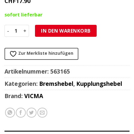
CHF
17.90
sofort lieferbar
Brems-/Kupplungshebel links Alu Menge
IN DEN WARENKORB
Zur Merkliste hinzufügen
Artikelnummer:
563165
Kategorien:
Bremshebel
,
Kupplungshebel
Brand:
VICMA