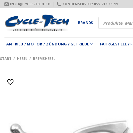
Zum
INFO@CYCLE-TECH.CH
KUNDENSERVICE: 055 211 11 11
Inhalt
springen
Products
BRANDS
search
ANTRIEB / MOTOR / ZÜNDUNG / GETRIEBE
FAHRGESTELL /
START
/
HEBEL
/
BREMSHEBEL