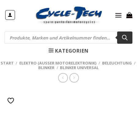
Zum
Inhalt
springen
Products
search
KATEGORIEN
START
/
ELEKTRO (AUSSER MOTORELEKTRONIK)
/
BELEUCHTUNG
/
BLINKER
/
BLINKER UNIVERSAL