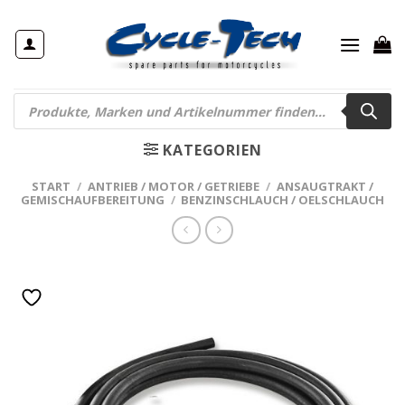
Zum
Inhalt
springen
Products
search
KATEGORIEN
START
/
ANTRIEB / MOTOR / GETRIEBE
/
ANSAUGTRAKT /
GEMISCHAUFBEREITUNG
/
BENZINSCHLAUCH / OELSCHLAUCH