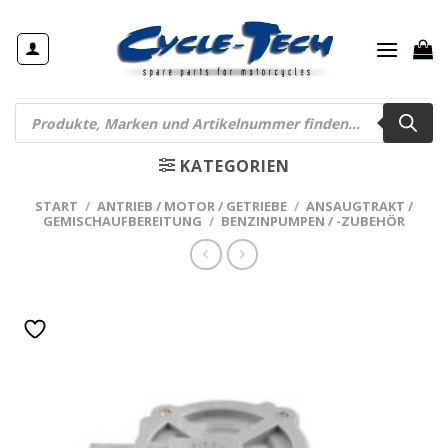
Zum
Inhalt
springen
Products
search
KATEGORIEN
START
/
ANTRIEB / MOTOR / GETRIEBE
/
ANSAUGTRAKT /
GEMISCHAUFBEREITUNG
/
BENZINPUMPEN / -ZUBEHÖR