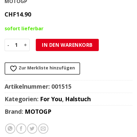
MOTOGP
CHF
14.90
sofort lieferbar
Bandana MotoGP CLASSIC schwarz Universalgrösse Menge
IN DEN WARENKORB
Zur Merkliste hinzufügen
Artikelnummer:
001515
Kategorien:
For You
,
Halstuch
Brand:
MOTOGP