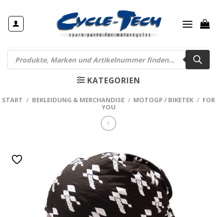
Zum
Inhalt
springen
Products
search
KATEGORIEN
START
/
BEKLEIDUNG & MERCHANDISE
/
MOTOGP / BIKETEK
/
FOR
YOU