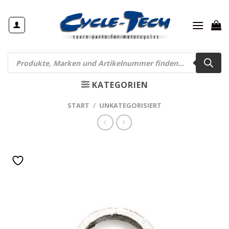
Zum
Inhalt
springen
Products
search
KATEGORIEN
START
/
UNKATEGORISIERT