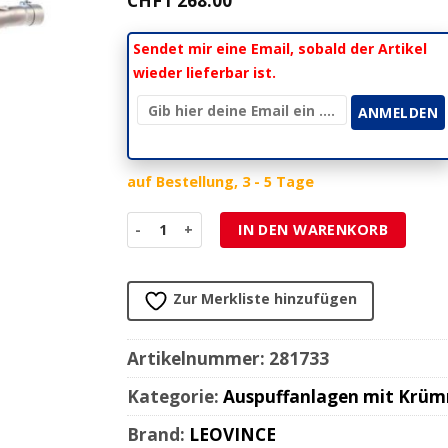
CHF
1'268.00
Sendet mir eine Email, sobald der Artikel
wieder lieferbar ist.
auf Bestellung, 3 - 5 Tage
Auspuffanlage LeoVince (4in2in1) Nero in inox
IN DEN WARENKORB
Zur Merkliste hinzufügen
Artikelnummer:
281733
Kategorie:
Auspuffanlagen mit Krü
Brand:
LEOVINCE