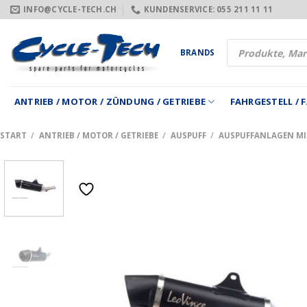
Zum
INFO@CYCLE-TECH.CH
KUNDENSERVICE: 055 211 11 11
Inhalt
springen
Products
BRANDS
search
ANTRIEB / MOTOR / ZÜNDUNG / GETRIEBE
FAHRGESTELL /
START
/
ANTRIEB / MOTOR / GETRIEBE
/
AUSPUFF
/
AUSPUFFANLAGEN M