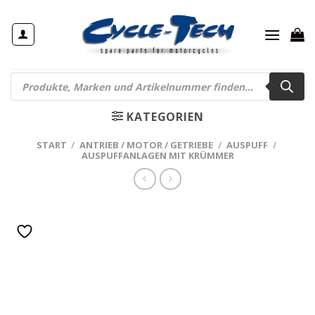
Zum
Inhalt
springen
Products
search
KATEGORIEN
START
/
ANTRIEB / MOTOR / GETRIEBE
/
AUSPUFF
/
AUSPUFFANLAGEN MIT KRÜMMER