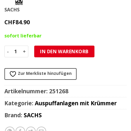
SACHS
CHF
84.90
sofort lieferbar
Auspuff SACHS (Ø 28mm) mit Anschluss zum klemmen zu 50
IN DEN WARENKORB
Zur Merkliste hinzufügen
Artikelnummer:
251268
Kategorie:
Auspuffanlagen mit Krümmer
Brand:
SACHS