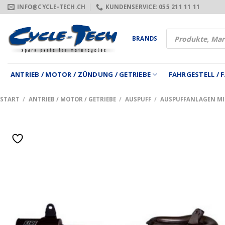
Zum
INFO@CYCLE-TECH.CH
KUNDENSERVICE: 055 211 11 11
Inhalt
springen
Products
BRANDS
search
ANTRIEB / MOTOR / ZÜNDUNG / GETRIEBE
FAHRGESTELL /
START
/
ANTRIEB / MOTOR / GETRIEBE
/
AUSPUFF
/
AUSPUFFANLAGEN M