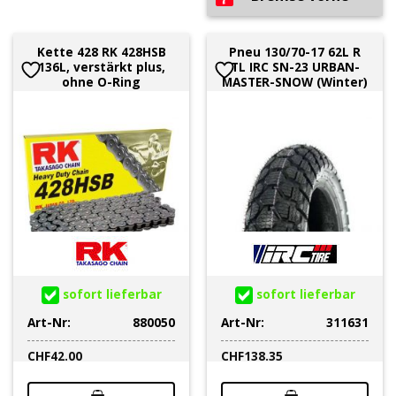
Kette 428 RK 428HSB
Pneu 130/70-17 62L R
136L, verstärkt plus,
TL IRC SN-23 URBAN-
ohne O-Ring
MASTER-SNOW (Winter)
sofort lieferbar
sofort lieferbar
Art-Nr:
880050
Art-Nr:
311631
CHF
42.00
CHF
138.35