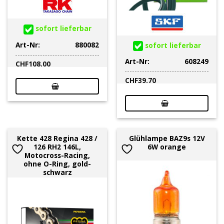
sofort lieferbar
Art-Nr:
880082
sofort lieferbar
Art-Nr:
608249
CHF
108.00
CHF
39.70
Kette 428 Regina 428 /
Glühlampe BAZ9s 12V
126 RH2 146L,
6W orange
Motocross-Racing,
ohne O-Ring, gold-
schwarz