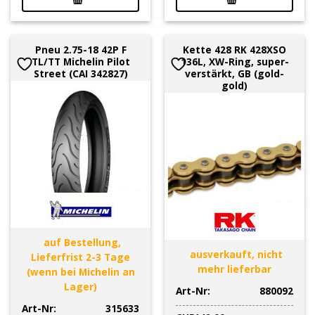
Pneu 2.75-18 42P F
Kette 428 RK 428XSO
TL/TT Michelin Pilot
136L, XW-Ring, super-
Street (CAI 342827)
verstärkt, GB (gold-
gold)
auf Bestellung,
ausverkauft, nicht
Lieferfrist 2-3 Tage
mehr lieferbar
(wenn bei Michelin an
Lager)
Art-Nr:
880092
Art-Nr:
315633