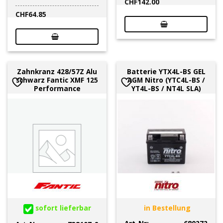
CHF
142.00
CHF
64.85
Zahnkranz 428/57Z Alu
Batterie YTX4L-BS GEL
schwarz Fantic XMF 125
AGM Nitro (YTC4L-BS /
Performance
YT4L-BS / NT4L SLA)
sofort lieferbar
in Bestellung