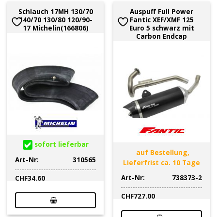
Schlauch 17MH 130/70
Auspuff Full Power
140/70 130/80 120/90-
Fantic XEF/XMF 125
17 Michelin(166806)
Euro 5 schwarz mit
Carbon Endcap
sofort lieferbar
auf Bestellung,
Art-Nr:
310565
Lieferfrist ca. 10 Tage
Art-Nr:
738373-2
CHF
34.60
CHF
727.00