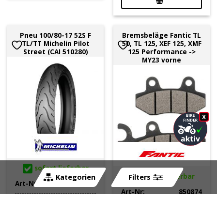
Pneu 100/80-17 52S F
Bremsbeläge Fantic TL
TL/TT Michelin Pilot
50, TL 125, XEF 125, XMF
Street (CAI 510280)
125 Performance ->
MY23 vorne
X
sofort lieferbar
sofort lieferbar
Kategorien
Filters
Art-Nr:
315631
Art-Nr:
850874
CHF
116.75
CHF
57.00