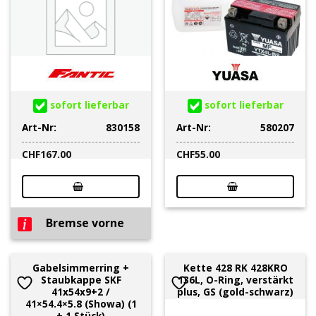
sofort lieferbar
sofort lieferbar
Art-Nr:
830158
Art-Nr:
580207
CHF
167.00
CHF
55.00
Bremse vorne
Gabelsimmerring +
Kette 428 RK 428KRO
Staubkappe SKF
136L, O-Ring, verstärkt
41x54x9+2 /
plus, GS (gold-schwarz)
41×54.4×5.8 (Showa) (1
+ 1 Stück)