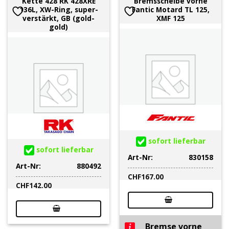
Kette 428 RK 428XRE
Bremsscheibe vorne
136L, XW-Ring, super-
Fantic Motard TL 125,
verstärkt, GB (gold-
XMF 125
gold)
sofort lieferbar
sofort lieferbar
Art-Nr:
830158
Art-Nr:
880492
CHF
167.00
CHF
142.00
Bremse vorne