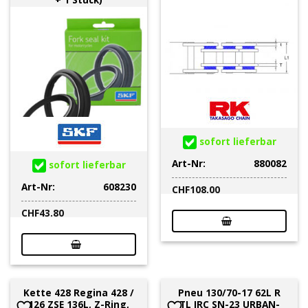
sofort lieferbar
Art-Nr:
880082
sofort lieferbar
Art-Nr:
608230
CHF
108.00
CHF
43.80
Kette 428 Regina 428 /
Pneu 130/70-17 62L R
126 ZSE 136L, Z-Ring,
TL IRC SN-23 URBAN-