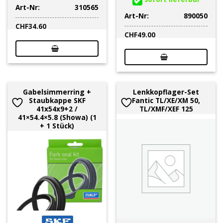
Art-Nr:
310565
Art-Nr:
890050
CHF
34.60
CHF
49.00
Gabelsimmerring +
Lenkkopflager-Set
Staubkappe SKF
Fantic TL/XE/XM 50,
41x54x9+2 /
TL/XMF/XEF 125
41×54.4×5.8 (Showa) (1
+ 1 Stück)