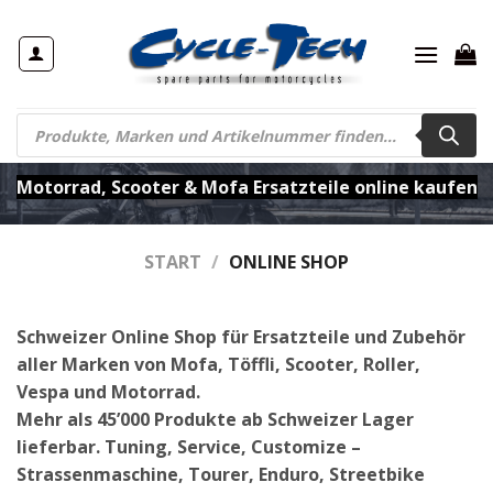
Zum
Inhalt
springen
Products
search
Motorrad, Scooter & Mofa Ersatzteile online kaufen
START
/
ONLINE SHOP
Schweizer Online Shop für Ersatzteile und Zubehör
aller Marken von Mofa, Töffli, Scooter, Roller,
Vespa und Motorrad.
Mehr als 45’000 Produkte ab Schweizer Lager
lieferbar. Tuning, Service, Customize –
Strassenmaschine, Tourer, Enduro, Streetbike