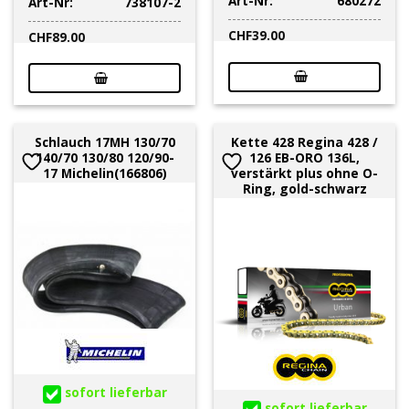
Art-Nr:
680272
Art-Nr:
738107-2
CHF
39.00
CHF
89.00
Schlauch 17MH 130/70
Kette 428 Regina 428 /
140/70 130/80 120/90-
126 EB-ORO 136L,
17 Michelin(166806)
verstärkt plus ohne O-
Ring, gold-schwarz
sofort lieferbar
sofort lieferbar