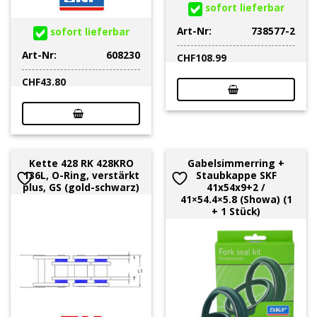
sofort lieferbar
Art-Nr:
738577-2
sofort lieferbar
Art-Nr:
608230
CHF
108.99
CHF
43.80
Kette 428 RK 428KRO
Gabelsimmerring +
136L, O-Ring, verstärkt
Staubkappe SKF
plus, GS (gold-schwarz)
41x54x9+2 /
41×54.4×5.8 (Showa) (1
+ 1 Stück)