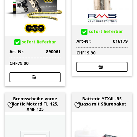
sofort lieferbar
Art-Nr:
016179
sofort lieferbar
Art-Nr:
890061
CHF
19.90
CHF
79.00
Bremsscheibe vorne
Batterie YTX4L-BS
Fantic Motard TL 125,
Yuasa mit Säurepaket
XMF 125