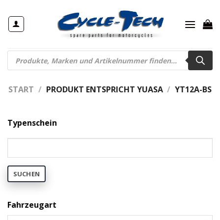
Zum
Inhalt
springen
Products
search
START
/
PRODUKT ENTSPRICHT YUASA
/
YT12A-BS
Typenschein
SUCHEN
Fahrzeugart