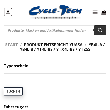
Zum
Inhalt
springen
Products
search
START
/
PRODUKT ENTSPRICHT YUASA
/
YB4L-A /
YB4L-B / YT4L-BS / YTX4L-BS / YTZ5S
Typenschein
SUCHEN
Fahrzeugart