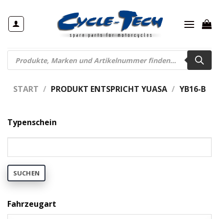
Zum
Inhalt
springen
Products
search
START
/
PRODUKT ENTSPRICHT YUASA
/
YB16-B
Typenschein
SUCHEN
Fahrzeugart