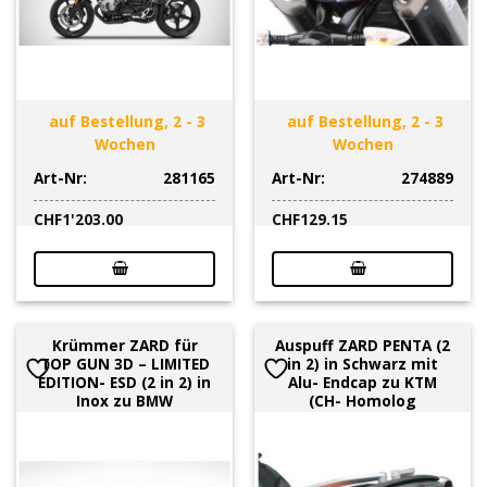
auf Bestellung, 2 - 3
auf Bestellung, 2 - 3
Wochen
Wochen
Art-Nr:
281165
Art-Nr:
274889
CHF
1'203.00
CHF
129.15
Krümmer ZARD für
Auspuff ZARD PENTA (2
TOP GUN 3D – LIMITED
in 2) in Schwarz mit
EDITION- ESD (2 in 2) in
Alu- Endcap zu KTM
Inox zu BMW
(CH- Homolog