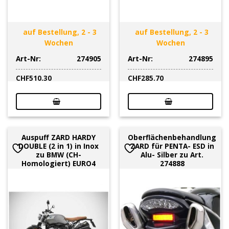
auf Bestellung, 2 - 3
auf Bestellung, 2 - 3
Wochen
Wochen
Art-Nr:
274905
Art-Nr:
274895
CHF
510.30
CHF
285.70
Auspuff ZARD HARDY
Oberflächenbehandlung
DOUBLE (2 in 1) in Inox
ZARD für PENTA- ESD in
zu BMW (CH-
Alu- Silber zu Art.
Homologiert) EURO4
274888