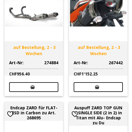
auf Bestellung, 2 - 3
auf Bestellung, 2 - 3
Wochen
Wochen
Art-Nr:
274884
Art-Nr:
267442
CHF
956.40
CHF
1'152.25
Endcap ZARD für FLAT-
Auspuff ZARD TOP GUN
ESD in Carbon zu Art.
– SINGLE SIDE (2 in 2) in
268695
Titan mit Alu- Endcap
zu Du