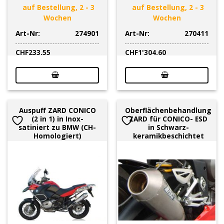
auf Bestellung, 2 - 3
auf Bestellung, 2 - 3
Wochen
Wochen
Art-Nr:
274901
Art-Nr:
270411
CHF
233.55
CHF
1'304.60
Auspuff ZARD CONICO
Oberflächenbehandlung
(2 in 1) in Inox-
ZARD für CONICO- ESD
satiniert zu BMW (CH-
in Schwarz-
Homologiert)
keramikbeschichtet