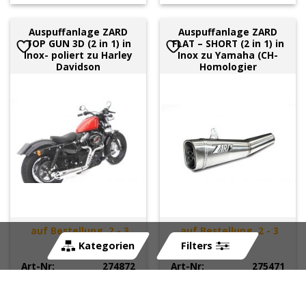
Auspuffanlage ZARD
Auspuffanlage ZARD
TOP GUN 3D (2 in 1) in
FLAT – SHORT (2 in 1) in
Inox- poliert zu Harley
Inox zu Yamaha (CH-
Davidson
Homologier
auf Bestellung, 2 - 3
auf Bestellung, 2 - 3
Wochen
Wochen
Kategorien
Filters
Art-Nr:
274872
Art-Nr:
275471
CHF
1'119.60
CHF
1'051.00