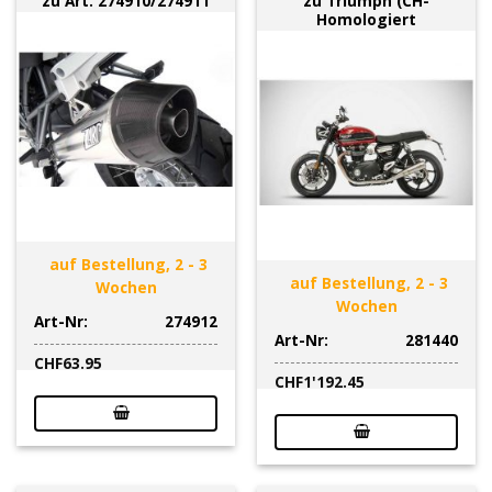
zu Art. 274910/274911
zu Triumph (CH-
Homologiert
auf Bestellung, 2 - 3
auf Bestellung, 2 - 3
Wochen
Wochen
Art-Nr:
274912
Art-Nr:
281440
CHF
63.95
CHF
1'192.45