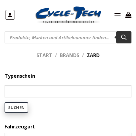
Zum
Inhalt
springen
Products
search
START
/
BRANDS
/
ZARD
Typenschein
SUCHEN
Fahrzeugart