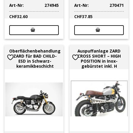
Art-Nr:
274945
Art-Nr:
270471
CHF
32.60
CHF
37.85
Oberflächenbehandlung
Auspuffanlage ZARD
ZARD für BAD CHILD-
CROSS SHORT – HIGH
ESD in Schwarz-
POSITION in Inox-
keramikbeschicht
gebürstet inkl. H