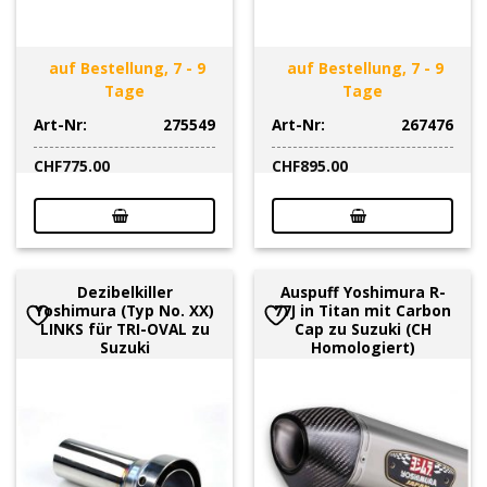
auf Bestellung, 7 - 9
auf Bestellung, 7 - 9
Tage
Tage
Art-Nr:
275549
Art-Nr:
267476
CHF
775.00
CHF
895.00
Dezibelkiller
Auspuff Yoshimura R-
Yoshimura (Typ No. XX)
77J in Titan mit Carbon
LINKS für TRI-OVAL zu
Cap zu Suzuki (CH
Suzuki
Homologiert)