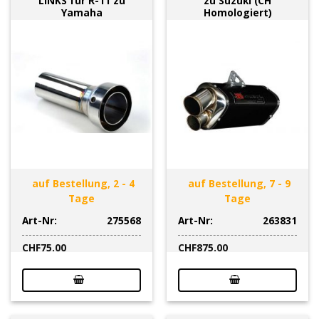
LINKS für R-11 zu
zu Suzuki (CH
Yamaha
Homologiert)
auf Bestellung, 2 - 4
auf Bestellung, 7 - 9
Tage
Tage
Art-Nr:
275568
Art-Nr:
263831
CHF
75.00
CHF
875.00