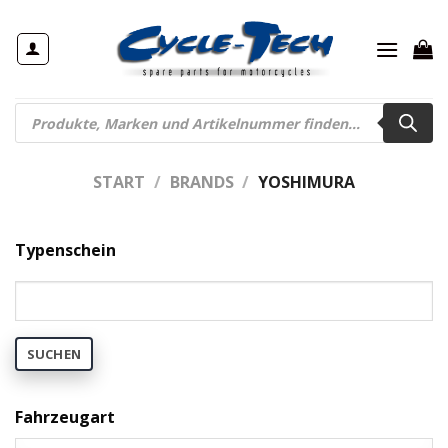
Zum
Inhalt
springen
Products
search
START
/
BRANDS
/
YOSHIMURA
Typenschein
SUCHEN
Fahrzeugart