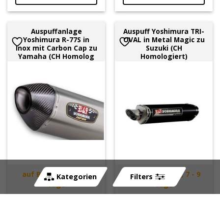
Auspuffanlage
Auspuff Yoshimura TRI-
Yoshimura R-77S in
OVAL in Metal Magic zu
Inox mit Carbon Cap zu
Suzuki (CH
Yamaha (CH Homolog
Homologiert)
auf Bestellung, 7 - 9
auf Bestellung, 7 - 9
Kategorien
Filters
Tage
Tage
Art-Nr:
278932
Art-Nr:
263829
CHF
1'895.00
CHF
895.00