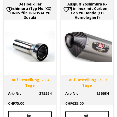
Dezibelkiller
Auspuff Yoshimura R-
Yoshimura (Typ No. XX)
77J in Inox mit Carbon
LINKS für TRI-OVAL zu
Cap zu Honda (CH
Suzuki
Homologiert)
auf Bestellung, 2 - 4
auf Bestellung, 7 - 9
Tage
Tage
Art-Nr:
275554
Art-Nr:
256634
CHF
75.00
CHF
625.00