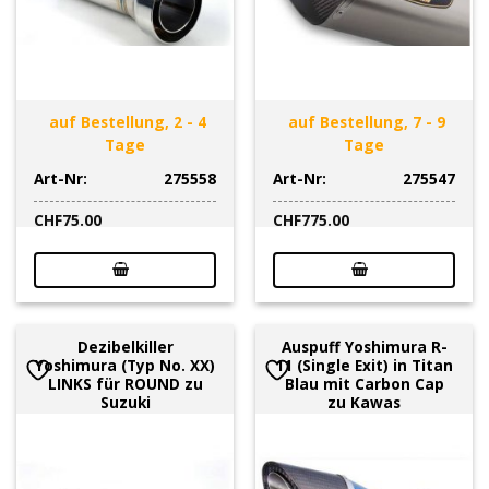
auf Bestellung, 2 - 4
auf Bestellung, 7 - 9
Tage
Tage
Art-Nr:
275558
Art-Nr:
275547
CHF
75.00
CHF
775.00
Dezibelkiller
Auspuff Yoshimura R-
Yoshimura (Typ No. XX)
11 (Single Exit) in Titan
LINKS für ROUND zu
Blau mit Carbon Cap
Suzuki
zu Kawas