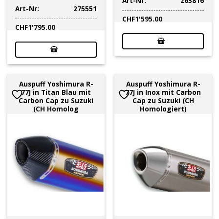
Art-Nr:
263816
Art-Nr:
275551
CHF
1'595.00
CHF
1'795.00
Auspuff Yoshimura R-
Auspuff Yoshimura R-
77J in Titan Blau mit
77J in Inox mit Carbon
Carbon Cap zu Suzuki
Cap zu Suzuki (CH
(CH Homolog
Homologiert)