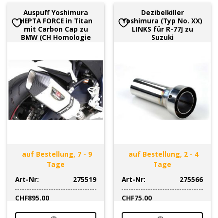
Auspuff Yoshimura
Dezibelkiller
HEPTA FORCE in Titan
Yoshimura (Typ No. XX)
mit Carbon Cap zu
LINKS für R-77J zu
BMW (CH Homologie
Suzuki
auf Bestellung, 7 - 9
auf Bestellung, 2 - 4
Tage
Tage
Art-Nr:
275519
Art-Nr:
275566
CHF
895.00
CHF
75.00