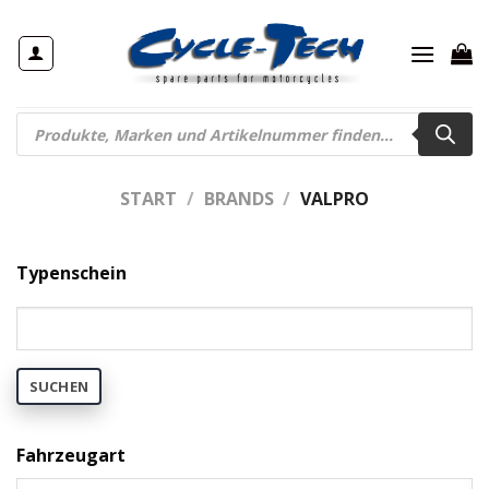
Zum
Inhalt
springen
Products
search
START
/
BRANDS
/
VALPRO
Typenschein
SUCHEN
Fahrzeugart