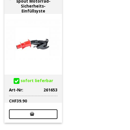
spout Motorrad-
Sicherheits-
Einfüllsyste
sofort lieferbar
Art-Nr:
261653
CHF
39.90