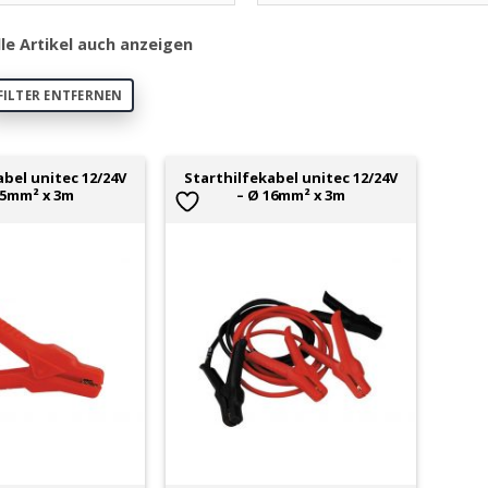
lle Artikel auch anzeigen
FILTER ENTFERNEN
abel unitec 12/24V
Starthilfekabel unitec 12/24V
25mm² x 3m
– Ø 16mm² x 3m