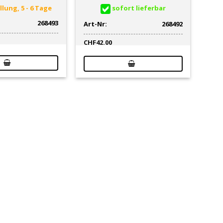
lung, 5 - 6 Tage
sofort lieferbar
268493
Art-Nr:
268492
CHF
42.00