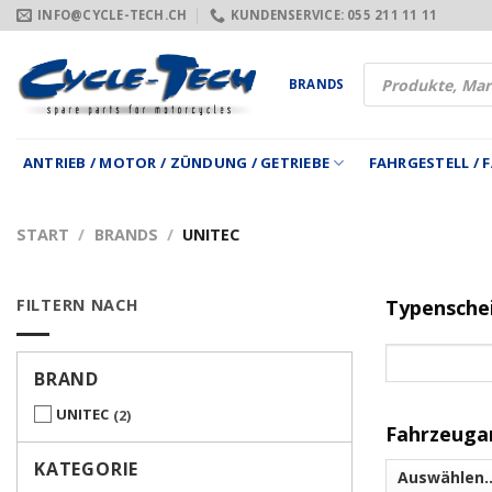
Zum
INFO@CYCLE-TECH.CH
KUNDENSERVICE: 055 211 11 11
Inhalt
springen
Products
BRANDS
search
ANTRIEB / MOTOR / ZÜNDUNG / GETRIEBE
FAHRGESTELL /
START
/
BRANDS
/
UNITEC
FILTERN NACH
Typensche
BRAND
UNITEC
2
Fahrzeuga
KATEGORIE