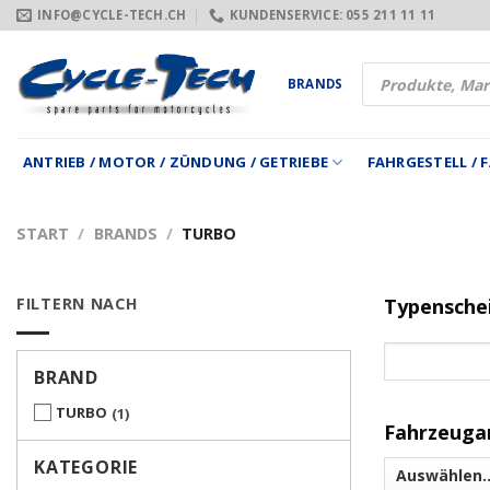
Zum
INFO@CYCLE-TECH.CH
KUNDENSERVICE: 055 211 11 11
Inhalt
springen
Products
BRANDS
search
ANTRIEB / MOTOR / ZÜNDUNG / GETRIEBE
FAHRGESTELL /
START
/
BRANDS
/
TURBO
FILTERN NACH
Typensche
BRAND
TURBO
1
Fahrzeuga
KATEGORIE