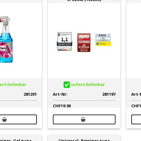
utzbelastungen in Werkstatt und Industrie verlangen nach 
nforderungen einer schnellen und gründlichen Reini
ten, Fette, Ruß oder Silikone im produzierenden und gastr
nd die Reinigungsprodukte noch umweltverträglich.
dhabung und effektive Reinigung.
rt lieferbar
sofort lieferbar
281201
Art-Nr:
281197
Art-
CHF
19.90
CHF
niger- Gel tuga
Universal- Reiniger tuga