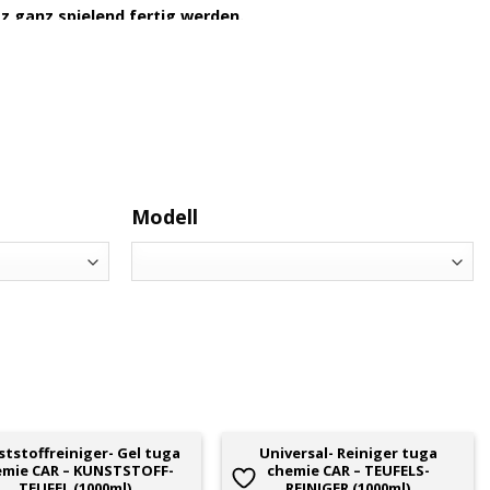
z ganz spielend fertig werden.
 IN GERMANY!
 professionelle Aufbereitung von Fahrzeugen aller Art, wie
 oder Quads, benötigt werden. Die Produktpalette umfasst
ung von Motor und Chassis, Felgen, Gummi und Kunststoff,
siegelung und Pflege. Gründliche Reinigung und perfekte
Modell
nsprüche.
tungsstarken Technologien und Rezepturen aus. Intensive
sorgen dafür, dass die Reiniger stets den aktuellen
iologisch abbaubar und immer hochergiebig. Die Reiniger
tstoffreiniger- Gel tuga
Universal- Reiniger tuga
Reinigung von Motoren und Maschinen über Tankanlagen bis
emie CAR – KUNSTSTOFF-
chemie CAR – TEUFELS-
TEUFEL (1000ml)
REINIGER (1000ml)