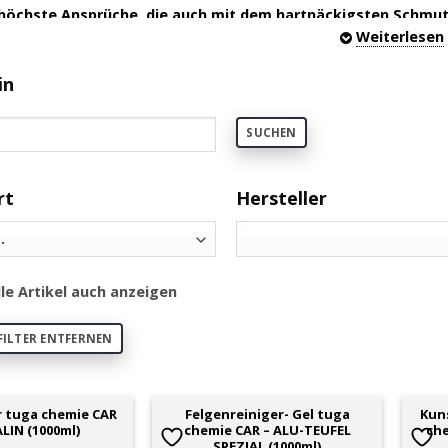
r höchste Ansprüche, die auch mit dem hartnäckigsten Schmut
Weiterlesen
qualität seit mehr als 40 Jahren MADE
in
t umfasst alle Reinigungs- und Pflegeprodukte, die für eine
 PKW, LKW, Campern, Anhängern, Motorrädern, Mopeds, Mofas
SUCHEN
rksamen Reinigern für die gründliche und effektive Reinig
d Scheiben und Glas auch entsprechende Produkte zur Ver
le Fahrzeuge.
rt
Hersteller
ksame Reinigungsprodukte für hohe A
CHEMIE Reinigungsprodukte zeichnen sich durch ihre leis
lle Artikel auch anzeigen
eit mit den Kunden und permanente Weiterentwicklung 
derungen entsprechen.
FILTER ENTFERNEN
ve Produkte! Nur das Beste!
, Waschanlage, Motorrad oder das heimische Badezimmer – b
r tuga chemie CAR
Felgenreiniger- Gel tuga
Kuns
MIE sind auf nahezu allen Oberflächen einsetzbar: Für die 
LIN (1000ml)
chemie CAR – ALU-TEUFEL
ch
, Wänden und Kacheln.
SPEZIAL (1000ml)