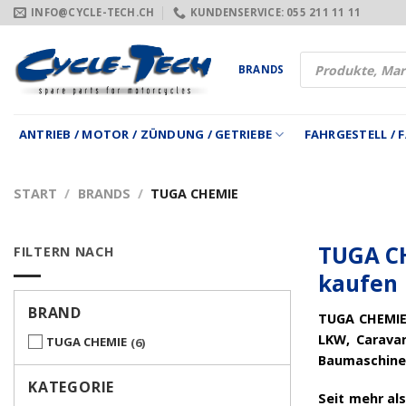
Zum
INFO@CYCLE-TECH.CH
KUNDENSERVICE: 055 211 11 11
Inhalt
springen
Products
BRANDS
search
ANTRIEB / MOTOR / ZÜNDUNG / GETRIEBE
FAHRGESTELL /
START
/
BRANDS
/
TUGA CHEMIE
TUGA CH
FILTERN NACH
kaufen
BRAND
TUGA CHEMIE 
LKW, Carava
TUGA CHEMIE
6
Baumaschinen
KATEGORIE
Seit mehr al