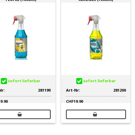
kraftvollen Produkten. TUGA CHEMIE-Produkte erfüllen die
gung – selbst stärkste Verschmutzungen, wie Öle in
onomischen Gewerbe werden mühelos entfernt.
sofort lieferbar
sofort lieferbar
Nr:
281199
Art-Nr:
281200
19.90
CHF
19.90