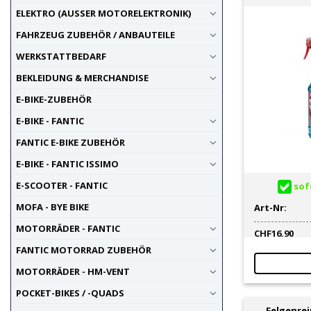
ELEKTRO (AUSSER MOTORELEKTRONIK)
Extreme Schm
komplexen A
FAHRZEUG ZUBEHÖR / ANBAUTEILE
Autowerkstät
WERKSTATTBEDARF
Und dabei si
Einfache Han
BEKLEIDUNG & MERCHANDISE
E-BIKE-ZUBEHÖR
E-BIKE - FANTIC
FANTIC E-BIKE ZUBEHÖR
E-BIKE - FANTIC ISSIMO
E-SCOOTER - FANTIC
sofo
MOFA - BYE BIKE
Art-Nr:
MOTORRÄDER - FANTIC
CHF
16.90
FANTIC MOTORRAD ZUBEHÖR
MOTORRÄDER - HM-VENT
POCKET-BIKES / -QUADS
Felgenrei