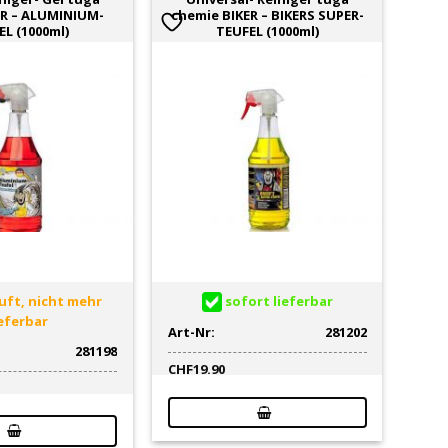
R – ALUMINIUM-
chemie BIKER – BIKERS SUPER-
EL (1000ml)
TEUFEL (1000ml)
ft, nicht mehr
sofort lieferbar
ieferbar
Art-Nr:
281202
281198
CHF
19.90