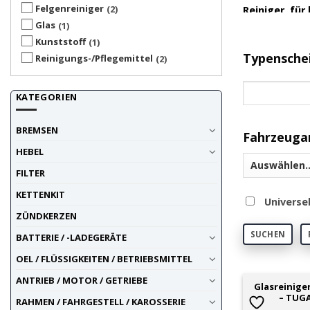
Felgenreiniger
2
Reiniger, fü
Glas
1
Spitzen
Kunststoff
1
Typensche
Reinigungs-/Pflegemittel
2
Das Sortimen
z. B. Autos,
KATEGORIEN
neben hochwi
Innenraum un
Pflege für al
BREMSEN
Fahrzeuga
HEBEL
Hochwir
FILTER
Unsere TUGA 
KETTENKIT
Universe
Zusammenarb
ZÜNDKERZEN
Kundenanfor
SUCHEN
BATTERIE / -LADEGERÄTE
Innovati
OEL / FLÜSSIGKEITEN / BETRIEBSMITTEL
Ob Werkstatt
ANTRIEB / MOTOR / GETRIEBE
Glasreinige
von TUGA CHE
– TUGA
RAHMEN / FAHRGESTELL / KAROSSERIE
hin zu Böden