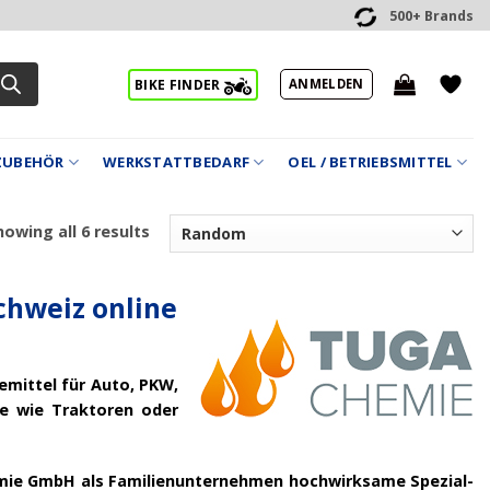
500+ Brands
ANMELDEN
BIKE FINDER
ZUBEHÖR
WERKSTATTBEDARF
OEL / BETRIEBSMITTEL
owing all 6 results
chweiz online
emittel für Auto, PKW,
e wie Traktoren oder
Chemie GmbH als Familienunternehmen hochwirksame Spezial-