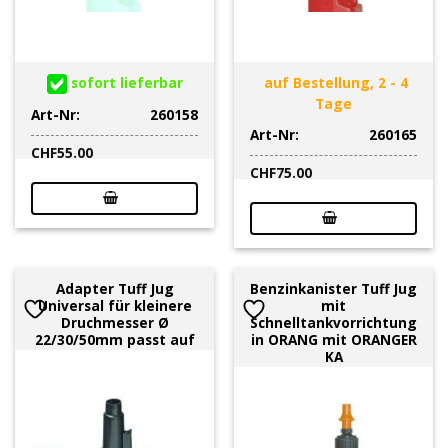
sofort lieferbar
auf Bestellung, 2 - 4
Tage
Art-Nr:
260158
Art-Nr:
260165
CHF
55.00
CHF
75.00
Adapter Tuff Jug
Benzinkanister Tuff Jug
Universal für kleinere
mit
Druchmesser Ø
Schnelltankvorrichtung
22/30/50mm passt auf
in ORANG mit ORANGER
KA