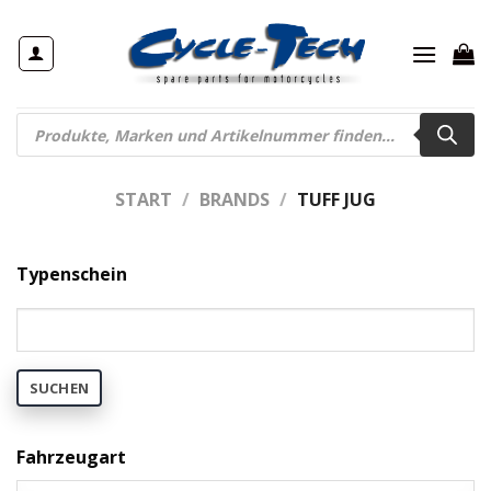
Zum
Inhalt
springen
Products
search
START
/
BRANDS
/
TUFF JUG
Typenschein
SUCHEN
Fahrzeugart