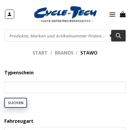
Zum
Inhalt
springen
Products
search
START
/
BRANDS
/
STAWO
Typenschein
SUCHEN
Fahrzeugart