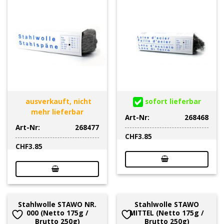
ausverkauft, nicht
sofort lieferbar
mehr lieferbar
Art-Nr:
268468
Art-Nr:
268477
CHF
3.85
CHF
3.85
Stahlwolle STAWO NR.
Stahlwolle STAWO
000 (Netto 175g /
MITTEL (Netto 175g /
Brutto 250g)
Brutto 250g)