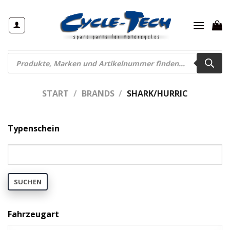
Zum
Inhalt
springen
Products
search
START
/
BRANDS
/
SHARK/HURRIC
Typenschein
SUCHEN
Fahrzeugart