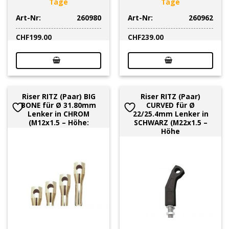
Tage
Tage
Art-Nr:
260980
Art-Nr:
260962
CHF
199.00
CHF
239.00
Riser RITZ (Paar) BIG
Riser RITZ (Paar)
BONE für Ø 31.80mm
CURVED für Ø
Lenker in CHROM
22/25.4mm Lenker in
(M12x1.5 – Höhe:
SCHWARZ (M22x1.5 –
Höhe