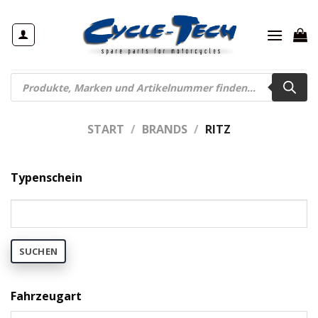
Zum
Inhalt
springen
Products
search
START
/
BRANDS
/
RITZ
Typenschein
SUCHEN
Fahrzeugart