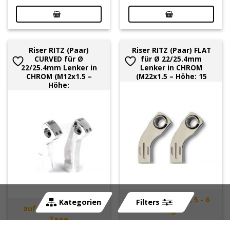
Riser RITZ (Paar)
Riser RITZ (Paar) FLAT
CURVED für Ø
für Ø 22/25.4mm
22/25.4mm Lenker in
Lenker in CHROM
CHROM (M12x1.5 –
(M22x1.5 – Höhe: 15
Höhe:
auf Bestellung, 5 - 6
Kategorien
Filters
auf Bestellung, 5 - 6
Tage
Tage
Art-Nr:
260989