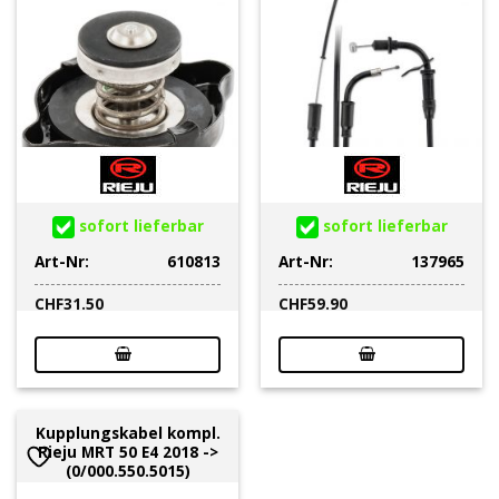
sofort lieferbar
sofort lieferbar
Art-Nr:
610813
Art-Nr:
137965
CHF
31.50
CHF
59.90
Kupplungskabel kompl.
Rieju MRT 50 E4 2018 ->
(0/000.550.5015)