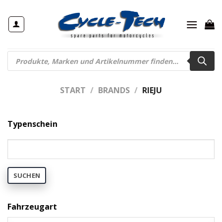
Zum
Inhalt
springen
Products
search
START
/
BRANDS
/
RIEJU
Typenschein
SUCHEN
Fahrzeugart