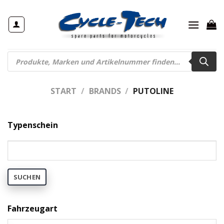
Zum
Inhalt
springen
Products
search
START
/
BRANDS
/
PUTOLINE
Typenschein
SUCHEN
Fahrzeugart