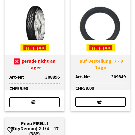
gerade nicht an
auf Bestellung, 7 - 9
Tage
Lager
Art-Nr:
309849
Art-Nr:
308896
CHF
59.00
CHF
59.90
Pneu PIRELLI
(CityDemon) 2 1/4 – 17
(38P)