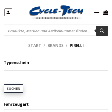
Zum
Inhalt
springen
Products
search
START
/
BRANDS
/
PIRELLI
Typenschein
SUCHEN
Fahrzeugart