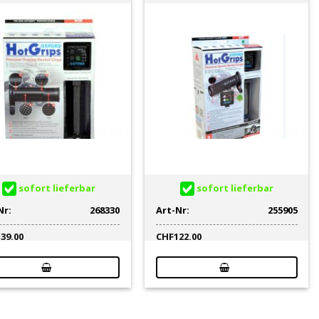
sofort lieferbar
sofort lieferbar
Nr:
268330
Art-Nr:
255905
139.00
CHF
122.00