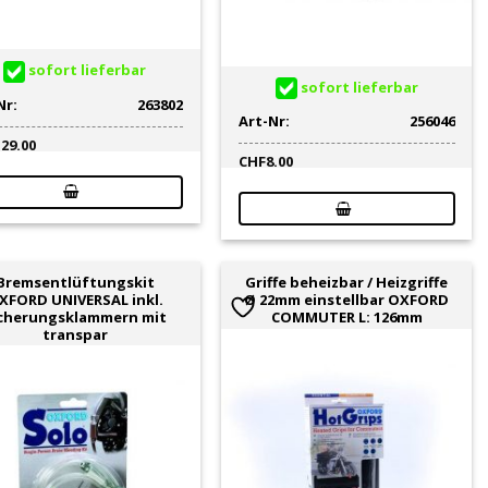
sofort lieferbar
sofort lieferbar
Nr:
263802
Art-Nr:
256046
129.00
CHF
8.00
Bremsentlüftungskit
Griffe beheizbar / Heizgriffe
XFORD UNIVERSAL inkl.
Ø 22mm einstellbar OXFORD
cherungsklammern mit
COMMUTER L: 126mm
transpar