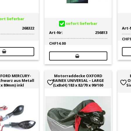
rt lieferbar
sofort lieferbar
268322
Art-
Art-Nr:
256813
CHF
CHF
14.00
XFORD MERCURY-
Motorraddecke OXFORD
Schwarz aus Metall
RAINEX UNIVERSAL – LARGE
O
7 x 89mm) inkl
(LxBxH) 183 x 82/70 x 99/100
Si