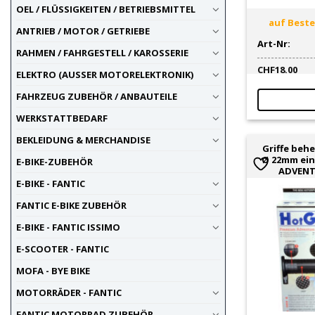
OEL / FLÜSSIGKEITEN / BETRIEBSMITTEL
auf Bestel
ANTRIEB / MOTOR / GETRIEBE
Art-Nr:
RAHMEN / FAHRGESTELL / KAROSSERIE
CHF
18.00
ELEKTRO (AUSSER MOTORELEKTRONIK)
FAHRZEUG ZUBEHÖR / ANBAUTEILE
WERKSTATTBEDARF
BEKLEIDUNG & MERCHANDISE
Griffe behe
Ø 22mm ein
E-BIKE-ZUBEHÖR
ADVENT
E-BIKE - FANTIC
FANTIC E-BIKE ZUBEHÖR
E-BIKE - FANTIC ISSIMO
E-SCOOTER - FANTIC
MOFA - BYE BIKE
MOTORRÄDER - FANTIC
FANTIC MOTORRAD ZUBEHÖR