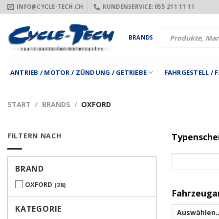
Zum
INFO@CYCLE-TECH.CH
KUNDENSERVICE: 055 211 11 11
Inhalt
springen
Products
BRANDS
search
ANTRIEB / MOTOR / ZÜNDUNG / GETRIEBE
FAHRGESTELL /
START
/
BRANDS
/
OXFORD
FILTERN NACH
Typensche
BRAND
OXFORD
28
Fahrzeuga
KATEGORIE