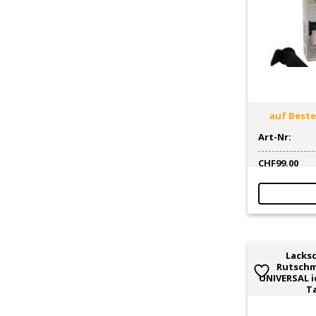
auf Bestel
Art-Nr:
CHF
99.00
Lacksc
Rutsch
UNIVERSAL i
T