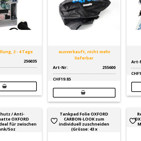
lung, 2 - 4 Tage
ausverkauft, nicht mehr
lieferbar
256035
Art-
Art-Nr:
255600
CHF
CHF
19.85
hutz / Anti-
Tankpad Folie OXFORD
R
matte OXFORD
CARBON-LOOK zum
OX
deal für zwischen
individuell zuschneiden
M
ank/Soz
(Grösse: 43 x