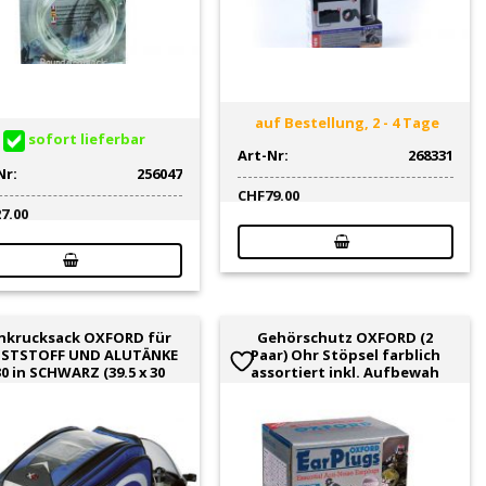
auf Bestellung, 2 - 4 Tage
sofort lieferbar
Art-Nr:
268331
Nr:
256047
CHF
79.00
27.00
nkrucksack OXFORD für
Gehörschutz OXFORD (2
STSTOFF UND ALUTÄNKE
Paar) Ohr Stöpsel farblich
0 in SCHWARZ (39.5 x 30
assortiert inkl. Aufbewah