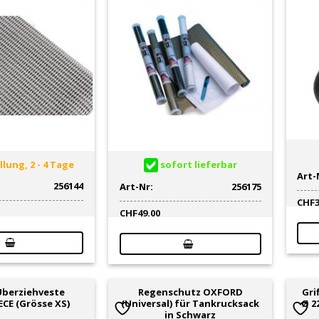
lung, 2 - 4 Tage
sofort lieferbar
Art-
256144
Art-Nr:
256175
CHF
CHF
49.00
 Überziehveste
Regenschutz OXFORD
Gri
CE (Grösse XS)
(Universal) für Tankrucksack
Ø 2
in Schwarz