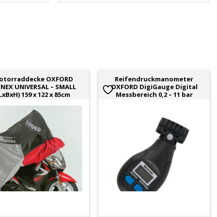
otorraddecke OXFORD
Reifendruckmanometer
INEX UNIVERSAL – SMALL
OXFORD DigiGauge Digital
LxBxH) 159 x 122 x 85cm
Messbereich 0,2 – 11 bar