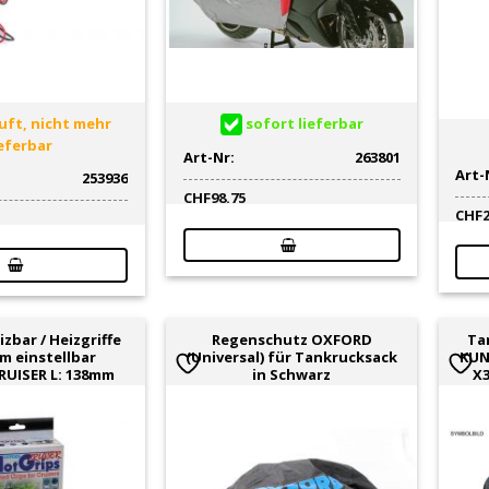
ft, nicht mehr
sofort lieferbar
ieferbar
Art-Nr:
263801
Art-
253936
CHF
98.75
CHF
izbar / Heizgriffe
Regenschutz OXFORD
Ta
m einstellbar
(Universal) für Tankrucksack
KUN
UISER L: 138mm
in Schwarz
X3