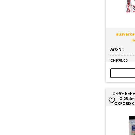
ausverkau
l
Art-Nr:
CHF
79.00
Griffe behe
Ø 25.4m
OXFORD CR