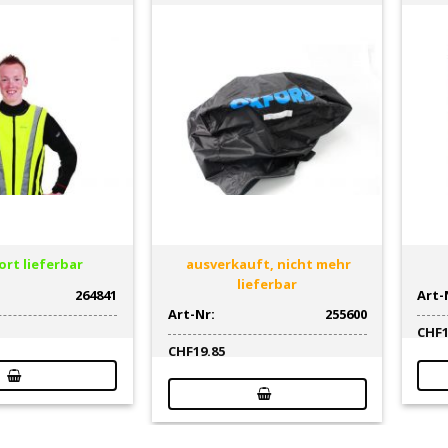
rt lieferbar
ausverkauft, nicht mehr
lieferbar
264841
Art-
Art-Nr:
255600
CHF
CHF
19.85