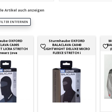
lle Artikel auch anzeigen
FILTER ENTFERNEN
aube OXFORD
Sturmhaube OXFORD
M
LAVA CA005
BALACLAVA CA040
RA
T LICRA STRETCH
LIGHTWIGHT DELUXE MICRO
(
chwarz (ova
FLEECE STRETCH i