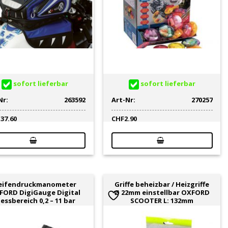
sofort lieferbar
sofort lieferbar
Nr:
263592
Art-Nr:
270257
137.60
CHF
2.90
eifendruckmanometer
Griffe beheizbar / Heizgriffe
FORD DigiGauge Digital
Ø 22mm einstellbar OXFORD
essbereich 0,2 – 11 bar
SCOOTER L: 132mm