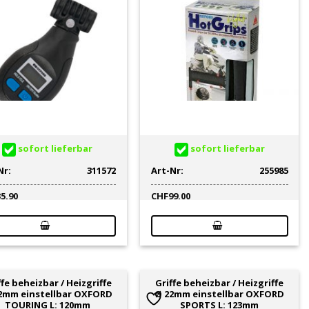
sofort lieferbar
sofort lieferbar
Nr:
311572
Art-Nr:
255985
35.90
CHF
99.00
ffe beheizbar / Heizgriffe
Griffe beheizbar / Heizgriffe
2mm einstellbar OXFORD
Ø 22mm einstellbar OXFORD
TOURING L: 120mm
SPORTS L: 123mm