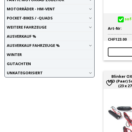
MOTORRÄDER - HM-VENT
POCKET-BIKES / -QUADS
sofo
WEITERE FAHRZEUGE
Art-Nr:
AUSVERKAUF %
CHF
123.00
AUSVERKAUF FAHRZEUGE %
WINTER
GUTACHTEN
UNKATEGORISIERT
Blinker O
LED (Paar) 
(23 x 2