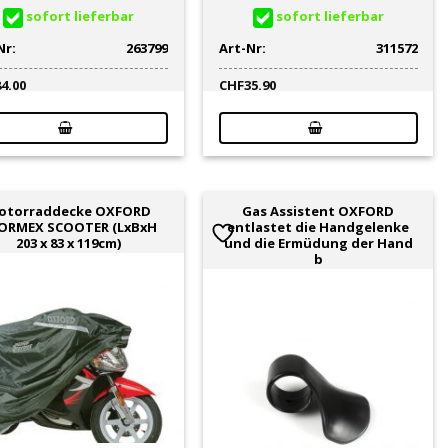
sofort lieferbar
sofort lieferbar
Nr:
263799
Art-Nr:
311572
84.00
CHF
35.90
otorraddecke OXFORD
Gas Assistent OXFORD
ORMEX SCOOTER (LxBxH
entlastet die Handgelenke
203 x 83 x 119cm)
und die Ermüdung der Hand
b