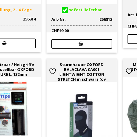
lung, 2 - 4 Tage
sofort lieferbar
Art-
256814
Art-Nr:
256812
CHF
CHF
19.00
izbar / Heizgriffe
Sturmhaube OXFORD
M
stellbar OXFORD
BALACLAVA CA001
ST
URE L: 132mm
LIGHTWIGHT COTTON
STRETCH in schwarz (ov