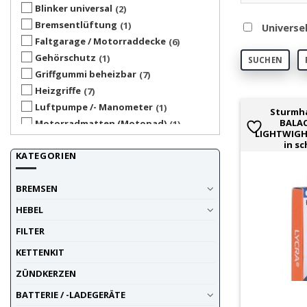
Blinker universal
2
Bremsentlüftung
1
Universe
Faltgarage / Motorraddecke
6
Gehörschutz
1
SUCHEN
Griffgummi beheizbar
7
Heizgriffe
7
Luftpumpe /- Manometer
1
Sturmh
BALAC
Motorradmatten (Motopad)
1
LIGHTWIGH
Sturmhauben
3
in s
KATEGORIEN
Tankpads / -Covers
1
Tankrucksack
1
BREMSEN
Taschen / Koffer / Rollen
1
Winter
7
HEBEL
Zubehör
1
FILTER
KETTENKIT
ZÜNDKERZEN
BATTERIE / -LADEGERÄTE