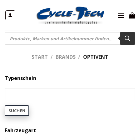
Zum
Inhalt
springen
Products
search
START
/
BRANDS
/
OPTIVENT
Typenschein
SUCHEN
Fahrzeugart