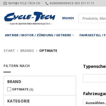
Zum
INFO@CYCLE-TECH.CH
KUNDENSERVICE: 055 211 11 11
Inhalt
springen
Products
BRANDS
search
ANTRIEB / MOTOR / ZÜNDUNG / GETRIEBE
FAHRGESTELL /
START
/
BRANDS
/
OPTIMATE
FILTERN NACH
Typensche
BRAND
OPTIMATE
1
Fahrzeuga
KATEGORIE