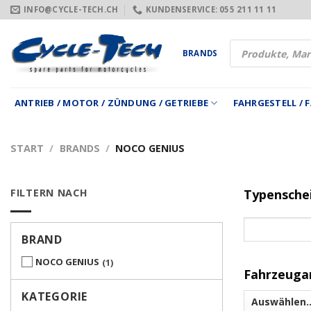
Zum
INFO@CYCLE-TECH.CH
KUNDENSERVICE: 055 211 11 11
Inhalt
springen
Products
BRANDS
search
ANTRIEB / MOTOR / ZÜNDUNG / GETRIEBE
FAHRGESTELL /
START
/
BRANDS
/
NOCO GENIUS
FILTERN NACH
Typensche
BRAND
NOCO GENIUS
1
Fahrzeuga
KATEGORIE