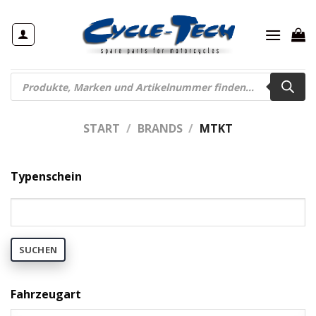
Zum
Inhalt
springen
Products
search
START
/
BRANDS
/
MTKT
Typenschein
SUCHEN
Fahrzeugart