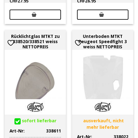
CHF
27.95
CHF
26.95
Rücklichtglas MTKT zu
Unterboden MTKT
338520/338521 weiss
Peugeot Speedfight 3
NETTOPREIS
weiss NETTOPREIS
sofort lieferbar
ausverkauft, nicht
mehr lieferbar
Art-Nr:
338611
Art-Nr:
338022