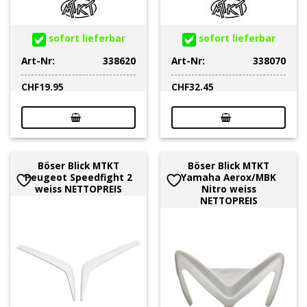
sofort lieferbar
sofort lieferbar
Art-Nr:
338620
Art-Nr:
338070
CHF
19.95
CHF
32.45
Böser Blick MTKT
Böser Blick MTKT
Peugeot Speedfight 2
Yamaha Aerox/MBK
weiss NETTOPREIS
Nitro weiss
NETTOPREIS