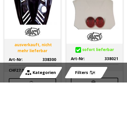
ausverkauft, nicht
sofort lieferbar
mehr lieferbar
Art-Nr:
338021
Art-Nr:
338300
CHF
94.95
CHF
27.95
Kategorien
Filters