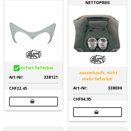
NETTOPREIS
sofort lieferbar
ausverkauft, nicht
Art-Nr:
338121
mehr lieferbar
Art-Nr:
338030
CHF
22.45
CHF
94.95